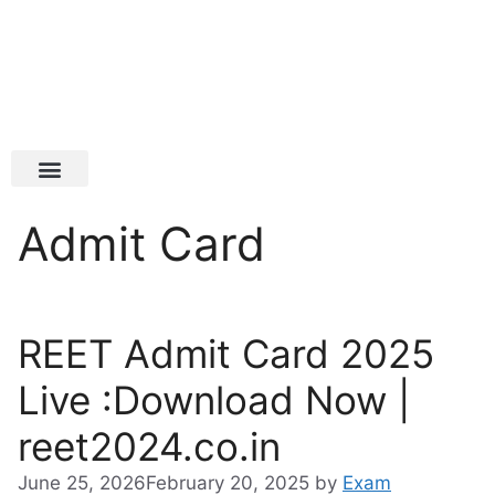
Latest Jobs
Admit Card
Admit Card
REET Admit Card 2025
Live :Download Now |
reet2024.co.in
June 25, 2026
February 20, 2025
by
Exam