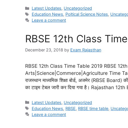
Latest Updates
,
Uncategorized
Education News
,
Poltical Science Notes
,
Uncatego
Leave a comment
RBSE 12th Class Time
December 23, 2018
by
Exam Rajasthan
RBSE 12th Class Time Table 2019 RBSE 12th
Arts|Science|Commerce|Agriculture Time Ta
राजस्थान माध्यमिक शिक्षा बोर्ड, अजमेर (RBSE Board)
का टाइम टेबल जारी कर दिया गया है। Rajasthan 12
Latest Updates
,
Uncategorized
Education News
,
RBSE
,
RBSE time table
,
Uncateg
Leave a comment