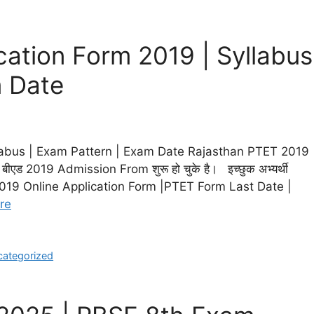
cation Form 2019 | Syllabus
m Date
labus | Exam Pattern | Exam Date Rajasthan PTET 2019
 बीएड 2019 Admission From शुरू हो चुके है। इच्छुक अभ्यर्थी
 PTET 2019 Online Application Form |PTET Form Last Date |
re
ategorized