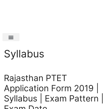
Latest Jobs
Admit Card
Syllabus
Rajasthan PTET
Application Form 2019 |
Syllabus | Exam Pattern |
Exam Date