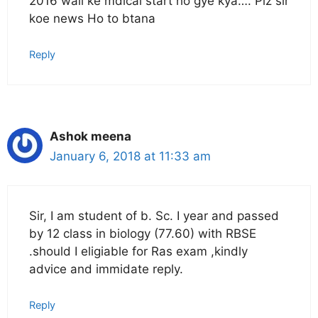
2016 wali ke mdical start ho gye kya…. Plz sir
koe news Ho to btana
Reply
Ashok meena
January 6, 2018 at 11:33 am
Sir, I am student of b. Sc. I year and passed
by 12 class in biology (77.60) with RBSE
.should I eligiable for Ras exam ,kindly
advice and immidate reply.
Reply