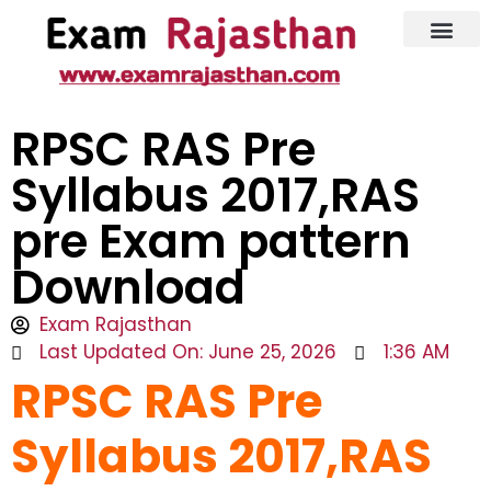
Latest Jobs
Admit Card
RPSC RAS Pre
Syllabus 2017,RAS
pre Exam pattern
Download
Exam Rajasthan
Last Updated On: June 25, 2026
1:36 AM
RPSC RAS Pre
Syllabus 2017,RAS