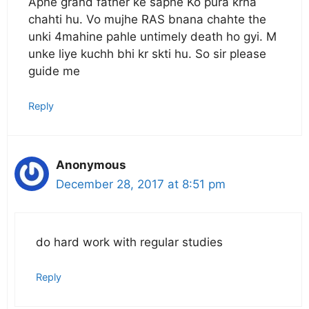
Apne grand father ke sapne Ko pura krna
chahti hu. Vo mujhe RAS bnana chahte the
unki 4mahine pahle untimely death ho gyi. M
unke liye kuchh bhi kr skti hu. So sir please
guide me
Reply
Anonymous
December 28, 2017 at 8:51 pm
do hard work with regular studies
Reply