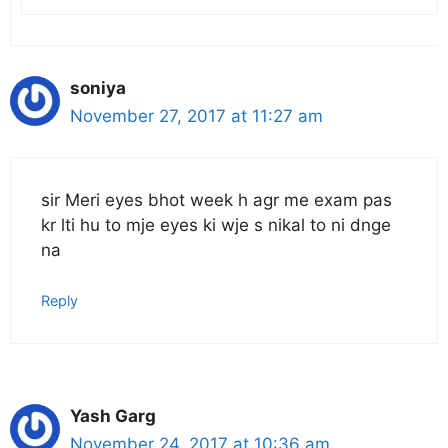
soniya
November 27, 2017 at 11:27 am
sir Meri eyes bhot week h agr me exam pas
kr lti hu to mje eyes ki wje s nikal to ni dnge
na
Reply
Yash Garg
November 24, 2017 at 10:36 am