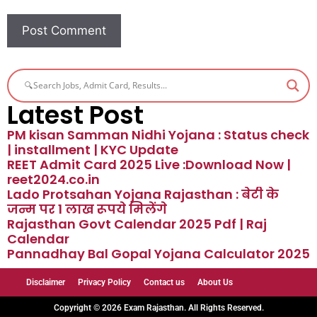
Latest Post
PM kisan Samman Nidhi Yojana : Status check
| installment | KYC Update
REET Admit Card 2025 Live :Download Now |
reet2024.co.in
Lado Protsahan Yojana Rajasthan : बेटी के
जन्म पर 1 लाख रूपये मिलेंगे
Rajasthan Govt Calendar 2025 Pdf | Raj
Calendar
Pannadhay Bal Gopal Yojana Calculator 2025
Disclaimer
Privacy Policy
Contact us
About Us
Copyright © 2026 Exam Rajasthan. All Rights Reserved.