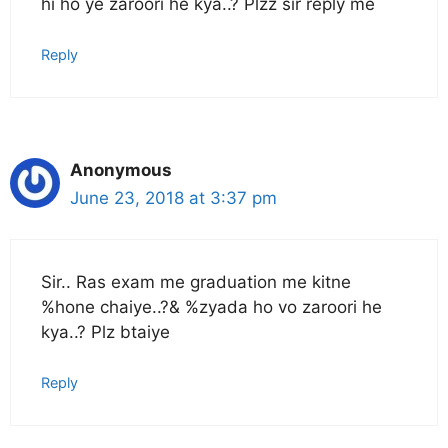
hi ho ye zaroori he kya..? Plzz sir reply me
Reply
Anonymous
June 23, 2018 at 3:37 pm
Sir.. Ras exam me graduation me kitne
%hone chaiye..?& %zyada ho vo zaroori he
kya..? Plz btaiye
Reply