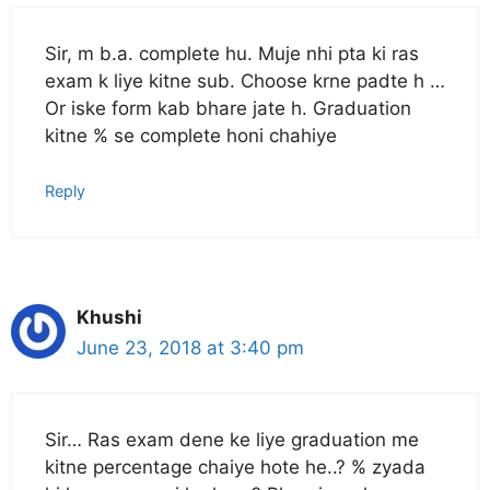
Sir, m b.a. complete hu. Muje nhi pta ki ras
exam k liye kitne sub. Choose krne padte h …
Or iske form kab bhare jate h. Graduation
kitne % se complete honi chahiye
Reply
Khushi
June 23, 2018 at 3:40 pm
Sir… Ras exam dene ke liye graduation me
kitne percentage chaiye hote he..? % zyada