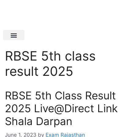
Latest Jobs
Admit Card
RBSE 5th class
result 2025
RBSE 5th Class Result
2025 Live@Direct Link
Shala Darpan
June 1, 2023
by
Exam Rajasthan