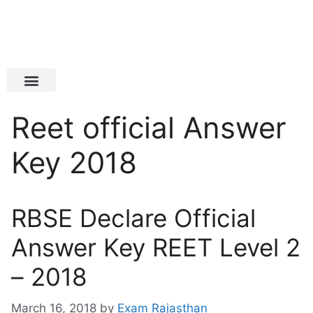
Latest Jobs
Admit Card
Reet official Answer
Key 2018
RBSE Declare Official
Answer Key REET Level 2
– 2018
March 16, 2018
by
Exam Rajasthan