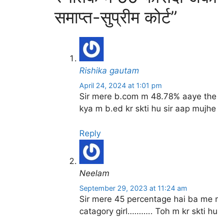
समाप्त-सुप्रीम कोर्ट”
Rishika gautam
April 24, 2024 at 1:01 pm
Sir mere b.com m 48.78% aaye the
kya m b.ed kr skti hu sir aap mujhe 
Reply
Neelam
September 29, 2023 at 11:24 am
Sir mere 45 percentage hai ba me m
catagory girl……….. Toh m kr skti hu ?