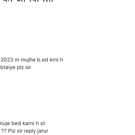
 2023 m mujhe b.ed krni h
btaiye plz sir
uje bed karni h st
? Plz sir reply jarur