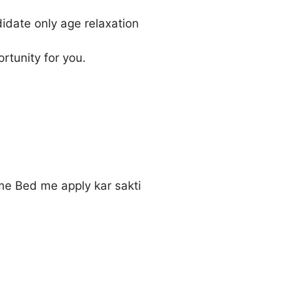
didate only age relaxation
rtunity for you.
e Bed me apply kar sakti