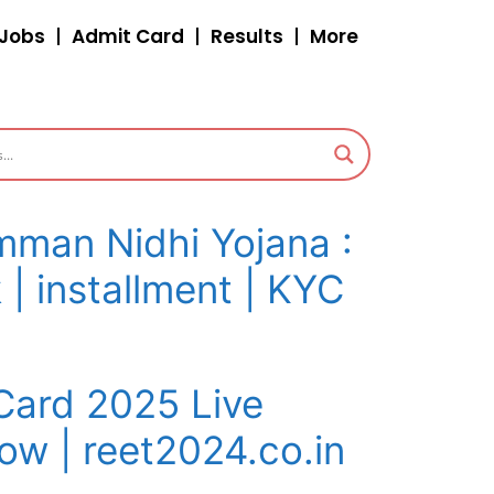
 Jobs
Admit Card
Results
More
man Nidhi Yojana :
| installment | KYC
Card 2025 Live
w | reet2024.co.in