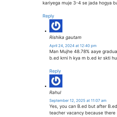
kariyega muje 3-4 se jada hogya b
Reply
Rishika gautam
April 24, 2024 at 12:40 pm
Man Mujhe 48.78% aaye gradua
b.ed krni h kya m b.ed kr skti hu
Reply
Rahul
September 12, 2025 at 11:07 am
Yes, you can B.ed but after B.ed
teacher vacancy because there 