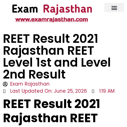
Latest Jobs
Admit Card
REET Result 2021
Rajasthan REET
Level 1st and Level
2nd Result
Exam Rajasthan
Last Updated On: June 25, 2026
1:19 AM
REET Result 2021
Rajasthan REET