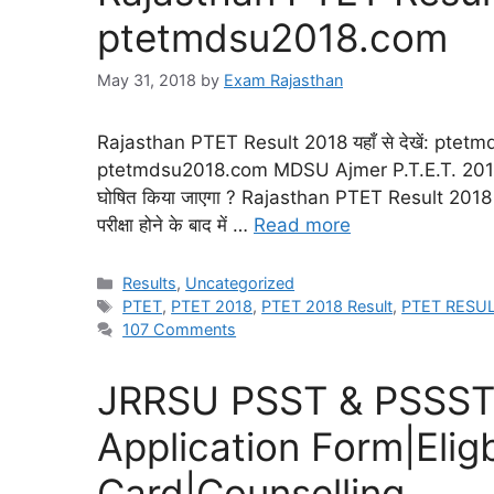
ptetmdsu2018.com
May 31, 2018
by
Exam Rajasthan
Rajasthan PTET Result 2018 यहाँ से देखें: ptet
ptetmdsu2018.com MDSU Ajmer P.T.E.T. 2018 Resul
घोषित किया जाएगा ? Rajasthan PTET Result 2018 
परीक्षा होने के बाद में …
Read more
Results
,
Uncategorized
PTET
,
PTET 2018
,
PTET 2018 Result
,
PTET RESU
107 Comments
JRRSU PSST & PSSST प्र
Application Form|Elig
Card|Counselling